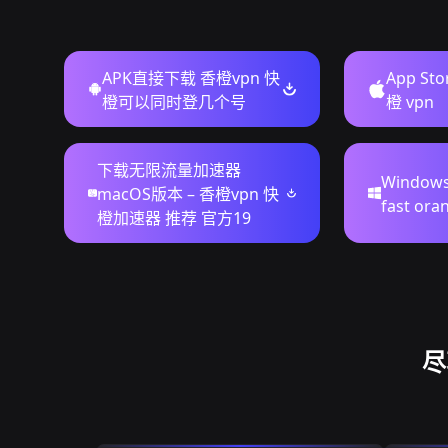
APK直接下载 香橙vpn 快
App St
橙可以同时登几个号
橙 vpn
下载无限流量加速器
Window
macOS版本 – 香橙vpn 快
fast o
橙加速器 推荐 官方19
尽