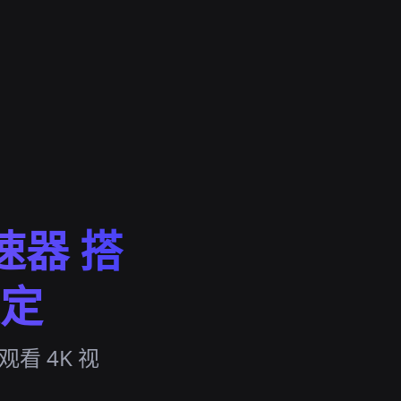
速器 搭
定
，观看 4K 视