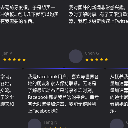
算去葡萄牙度假，于是想买一
我对国外的新闻非常感兴趣
冲浪板...点击几下就可以购买
及时了解时事...有了无限流
所有我需要的东西。
器，我可以稳定快速上Twitte
Jan V
Chen G
★★★★★
★★★★★
院学习，
我是Facebook用户，喜欢与世界各
从抚养
界各地，
地的朋友和家人保持联系。无论是
量加速
们交流。
了解最新动态还是分享难忘时刻，
量加速
现了这个
Facebook都是我首选的平台。幸亏
的迪士
友聊天和
有无限流量加速器，我能无缝顺利
看到她
上Facebook啦
乐。
Fang N